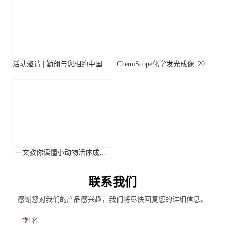
活动邀请 | 勤翔与您相约中国植
ChemiScope化学发光成像| 2026
物生理与植物分子生物学学会
年第二季度高分应用文献摘要
2026年全国学术大会
一文教你读懂小动物活体成像
系统关键参数
联系我们
感谢您对我们的产品感兴趣，我们将尽快回复您的详细信息。
*
姓名