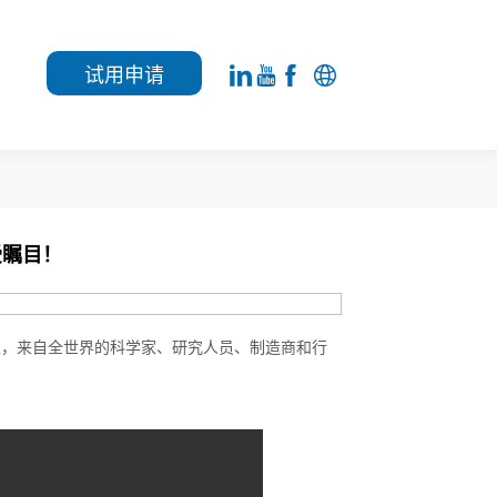
试用申请
受瞩目！