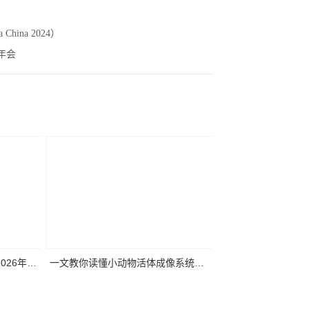
hina 2024）
年会
2026年第
一文教你读懂小动物活体成像系统关
要
键参数