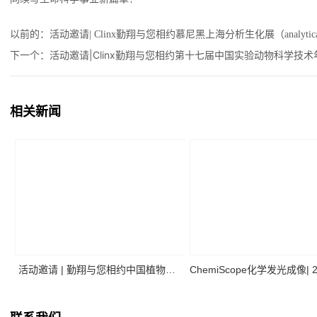
以前的：
活动邀请| Clinx勤翔与您相约慕尼黑上海分析生化展（analytica C
下一个：
活动邀请|Clinx勤翔与您相约第十七届中国实验动物科学技术
相关新闻
活动邀请 | 勤翔与您相约中国植物生
ChemiScope化学发光成像| 
理与植物分子生物学学会2026年全国
二季度高分应用文献摘