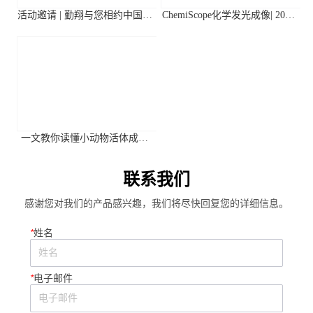
活动邀请 | 勤翔与您相约中国植
ChemiScope化学发光成像| 2026
物生理与植物分子生物学学会
年第二季度高分应用文献摘要
2026年全国学术大会
一文教你读懂小动物活体成像
系统关键参数
联系我们
感谢您对我们的产品感兴趣，我们将尽快回复您的详细信息。
*
姓名
*
电子邮件