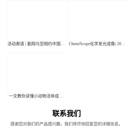
活动邀请 | 勤翔与您相约中国植
ChemiScope化学发光成像| 2026
物生理与植物分子生物学学会
年第二季度高分应用文献摘要
2026年全国学术大会
一文教你读懂小动物活体成像
系统关键参数
联系我们
感谢您对我们的产品感兴趣，我们将尽快回复您的详细信息。