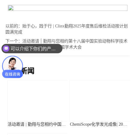
以前的：
始于心，践于行 | Clinx勤翔2025年度售后维检活动按计划
圆满完成
下一个：
活动邀请 | 勤翔与您相约第十八届中国实验动物科学技术
年会&中国生化学会2025年全国学术大会
可以介绍下你们的产品么？
相关新闻
活动邀请 | 勤翔与您相约中国植
ChemiScope化学发光成像| 2026
物生理与植物分子生物学学会
年第二季度高分应用文献摘要