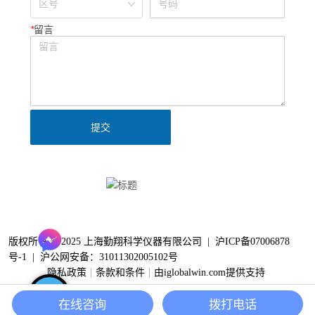
*
留言
提交
Clinx勤翔公众号
版权所有 © 2025 上海勤翔科学仪器有限公司 |
沪ICP备07006878
号-1
|
沪公网安备：31011302005102号
隐私政策
条款和条件
由iglobalwin.com提供支持
在线咨询
拨打电话
家
电子邮件
电话
首页
邮箱
电话