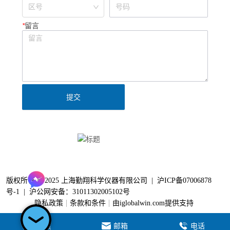
*
留言
提交
Clinx勤翔公众号
版权所有 © 2025 上海勤翔科学仪器有限公司 |
沪ICP备07006878
号-1
|
沪公网安备：31011302005102号
隐私政策
条款和条件
由iglobalwin.com提供支持
家
电子邮件
电话
首页
邮箱
电话