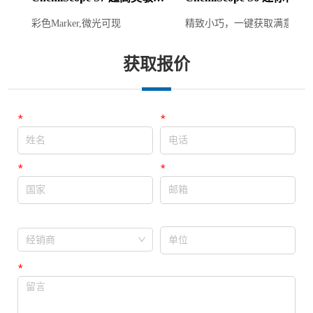
你化学发光成像仪
光成像仪
彩色Marker,微光可现
精致小巧，一键获取满意化学
光图像
获取报价
*
姓名
*
电话
*
国家
*
邮箱
单位
经销商
经销商
*
留言