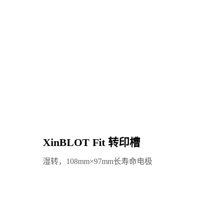
XinBLOT Fit 转印槽
Xin
湿转，108mm×97mm长寿命电极
最大输出
双通道